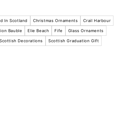
d In Scotland
Christmas Ornaments
Crail Harbour
tion Bauble
Elie Beach
Fife
Glass Ornaments
Scottish Decorations
Scottish Graduation Gift