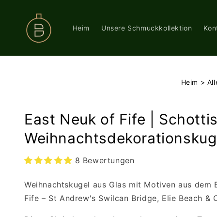
Direkt
zum
Inhalt
Heim
Unsere Schmuckkollektion
Kon
Heim
>
Al
East Neuk of Fife | Schotti
Weihnachtsdekorationskug
8 Bewertungen
Weihnachtskugel aus Glas mit Motiven aus dem 
Fife – St Andrew's Swilcan Bridge, Elie Beach & C