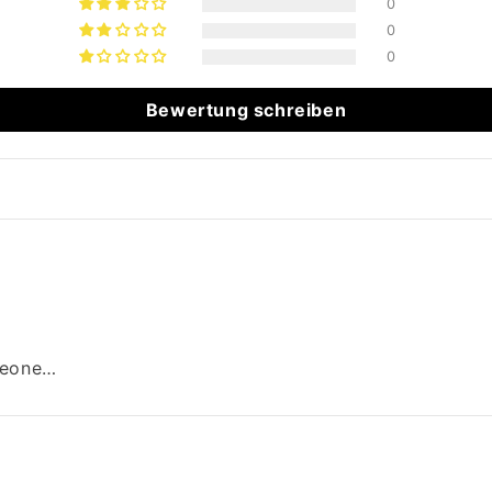
0
0
0
Bewertung schreiben
omeone…