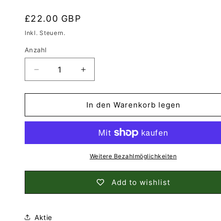
Normaler
£22.00 GBP
Preis
Inkl. Steuern.
Anzahl
Anzahl
Verringere
Erhöhe
die
die
Menge
Menge
für
für
In den Warenkorb legen
East
East
Neuk
Neuk
of
of
Fife
Fife
|
|
Weitere Bezahlmöglichkeiten
Schottische
Schottische
Weihnachtsdekorationskugel
Weihnachtsdekorationskugel
Add to wishlist
Aktie