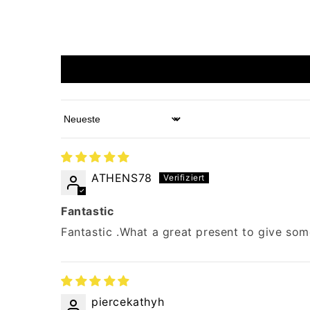
Sort by
ATHENS78
Fantastic
Fantastic .What a great present to give s
piercekathyh