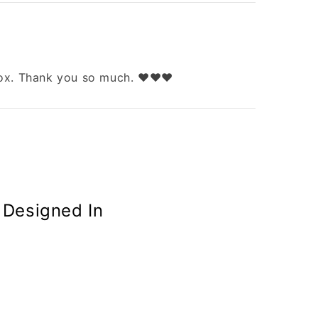
box. Thank you so much. ❤️❤️❤️
 Designed In