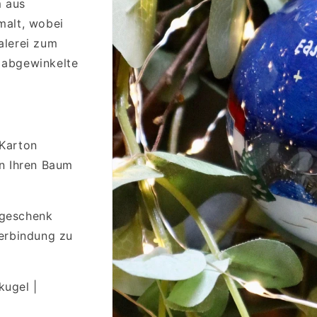
 aus
malt, wobei
alerei zum
 abgewinkelte
 Karton
an Ihren Baum
sgeschenk
Verbindung zu
kugel |