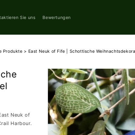
taktieren Sie uns
Bewertungen
le Produkte
>
East Neuk of Fife | Schottische Weihnachtsdekor
Zu
sche
Produktinformationen
springen
el
East Neuk of
rail Harbour.