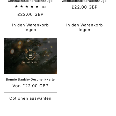
Weihnachtsdekorationskugel
Weihnachtsdekorationskugel
Normaler
£22.00 GBP
8
(8)
Bewertungen
Preis
Normaler
£22.00 GBP
insgesamt
Preis
In den Warenkorb
In den Warenkorb
legen
legen
Bonnie Bauble-Geschenkkarte
Normaler
Von £22.00 GBP
Preis
Optionen auswählen