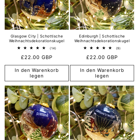
Glasgow City | Schottische
Edinburgh | Schottische
Weihnachtsdekorationskugel
Weihnachtsdekorationskugel
14
9
(14)
(9)
Bewertungen
Bewertung
Normaler
£22.00 GBP
Normaler
£22.00 GBP
insgesamt
insgesamt
Preis
Preis
In den Warenkorb
In den Warenkorb
legen
legen