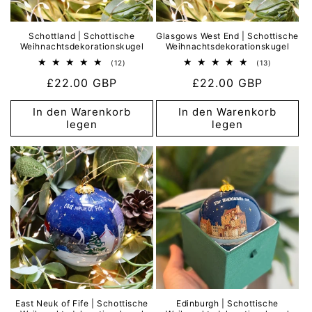
Schottland | Schottische
Glasgows West End | Schottische
Weihnachtsdekorationskugel
Weihnachtsdekorationskugel
12
13
(12)
(13)
Bewertungen
Bewertun
Normaler
£22.00 GBP
Normaler
£22.00 GBP
insgesamt
insgesamt
Preis
Preis
In den Warenkorb
In den Warenkorb
legen
legen
East Neuk of Fife | Schottische
Edinburgh | Schottische