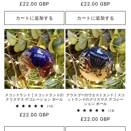
通
£22.00 GBP
通
£22.00 GBP
ビ
ビ
ュ
ュ
常
常
ー
ー
数
数
価
価
カートに追加する
カートに追加する
の
の
格
合
格
合
計
計
スコットランド | スコットランドの
グラスゴーのウエストエンド | スコ
クリスマス デコレーション ボール
ットランドのクリスマス デコレー
ション ボール
12
(12)
レ
13
(13)
通
£22.00 GBP
ビ
レ
通
£22.00 GBP
ュ
ビ
常
ー
ュ
常
数
ー
価
の
数