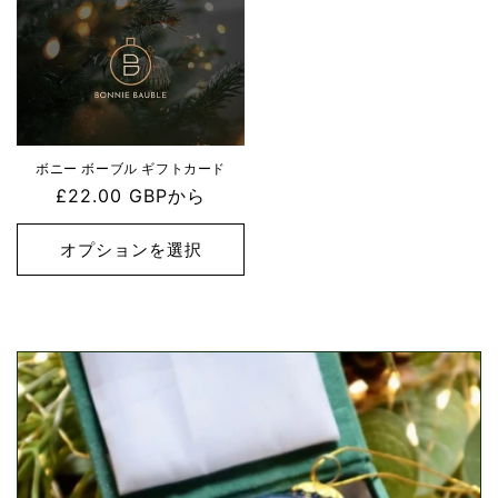
ボニー ボーブル ギフトカード
通
£22.00 GBPから
常
価
オプションを選択
格