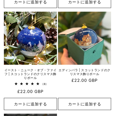
価
カートに追加する
カートに追加する
格
合
の
計
格
合
計
イースト・ニューク・オブ・ファイ
エディンバラ | スコットランドのク
フ | スコットランドのクリスマス飾
リスマス飾りボール
りボール
通
£22.00 GBP
8
(8)
常
レ
通
£22.00 GBP
ビ
価
ュ
常
格
ー
数
価
カートに追加する
カートに追加する
の
格
合
計