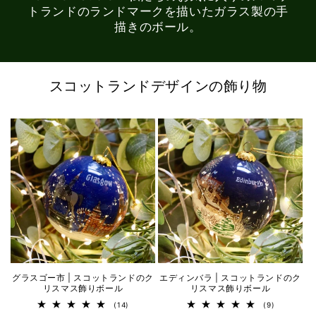
トランドのランドマークを描いたガラス製の手
描きのボール。
スコットランドデザインの飾り物
グラスゴー市 | スコットランドのク
エディンバラ | スコットランドのク
リスマス飾りボール
リスマス飾りボール
14
9
(14)
(9)
レ
レ