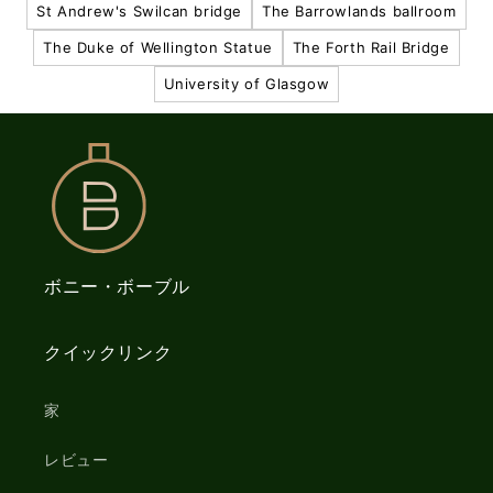
St Andrew's Swilcan bridge
The Barrowlands ballroom
The Duke of Wellington Statue
The Forth Rail Bridge
University of Glasgow
ボニー・ボーブル
クイックリンク
家
レビュー