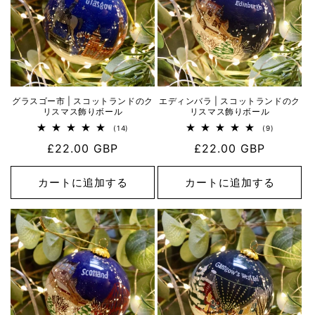
グラスゴー市 | スコットランドのク
エディンバラ | スコットランドのク
リスマス飾りボール
リスマス飾りボール
14
9
(14)
(9)
レ
レ
通
£22.00 GBP
通
£22.00 GBP
ビ
ビ
ュ
ュ
常
常
ー
ー
数
数
価
価
カートに追加する
カートに追加する
の
の
格
合
格
合
計
計