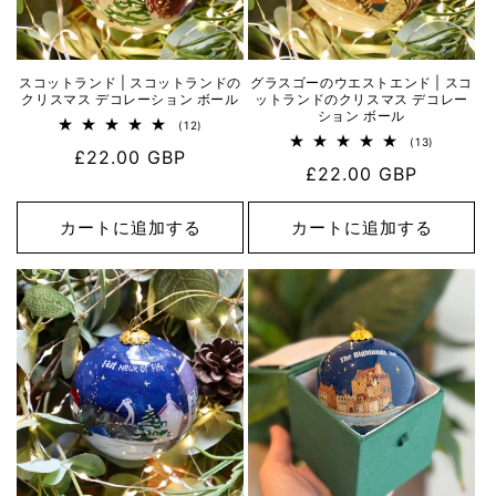
スコットランド | スコットランドの
グラスゴーのウエストエンド | スコ
クリスマス デコレーション ボール
ットランドのクリスマス デコレー
ション ボール
12
(12)
レ
13
(13)
通
£22.00 GBP
ビ
レ
通
£22.00 GBP
ュ
ビ
常
ー
ュ
常
数
ー
価
の
数
価
カートに追加する
カートに追加する
格
合
の
計
格
合
計