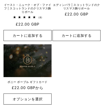
イースト・ニューク・オブ・ファイ
エディンバラ | スコットランドのク
フ | スコットランドのクリスマス飾
リスマス飾りボール
りボール
通
£22.00 GBP
8
(8)
常
レ
通
£22.00 GBP
ビ
価
ュ
常
格
ー
数
価
カートに追加する
カートに追加する
の
格
合
計
ボニー ボーブル ギフトカード
通
£22.00 GBPから
常
価
オプションを選択
格